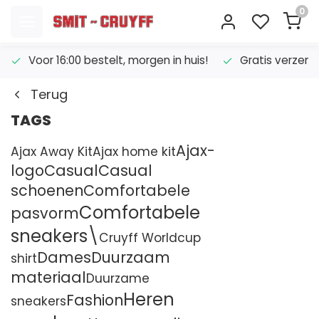
0
Voor 16:00 bestelt, morgen in huis!
Gratis verzend
Terug
TAGS
Ajax-
Ajax Away Kit
Ajax home kit
logo
Casual
Casual
schoenen
Comfortabele
Comfortabele
pasvorm
sneakers\
Cruyff Worldcup
Dames
Duurzaam
shirt
materiaal
Duurzame
Heren
Fashion
sneakers