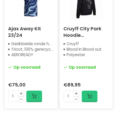
Ajax Away Kit
Cruyff City Park
23/24
Hoodie
Amsterdam
Geribbelde ronde hals
Cruyff
Tricot, 100% gerecycled polyester
Blood in Blood out
AEROREADY
Polyester
Op voorraad
Op voorraad
€75,00
€89,95