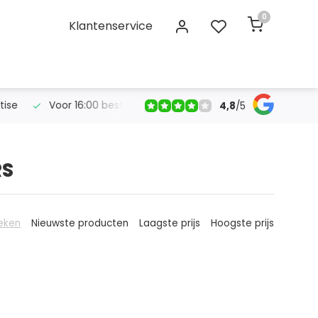
0
Klantenservice
se
Voor 16:00 bestelt, morgen in huis!
Gratis verzendin
4,8
/
5
RS
eken
Nieuwste producten
Laagste prijs
Hoogste prijs