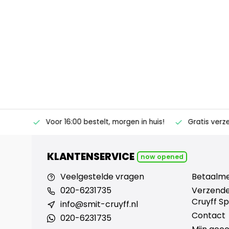
ertise
Voor 16:00 bestelt, morgen in huis!
Gratis verz
KLANTENSERVICE
now opened
Veelgestelde vragen
Betaalm
020-6231735
Verzende
Cruyff Sp
info@smit-cruyff.nl
Contact
020-6231735