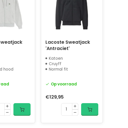
Sweatjack
Lacoste Sweatjack
'Antraciet'
Katoen
Cruyff
ed hood
Normal fit
raad
Op voorraad
€129,95