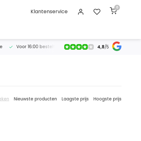
0
Klantenservice
se
Voor 16:00 bestelt, morgen in huis!
Gratis verzendin
4,8
/
5
eken
Nieuwste producten
Laagste prijs
Hoogste prijs