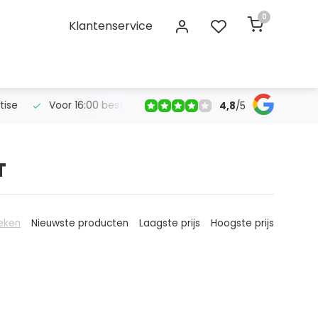
0
Klantenservice
se
Voor 16:00 bestelt, morgen in huis!
Gratis verzendin
4,8
/
5
T
eken
Nieuwste producten
Laagste prijs
Hoogste prijs