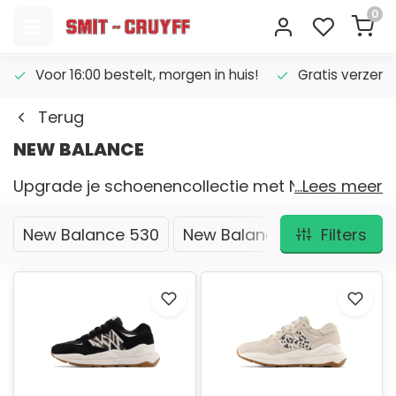
0
Voor 16:00 bestelt, morgen in huis!
Gratis verzend
Terug
NEW BALANCE
Upgrade je schoenencollectie met New
...Lees meer
Balance! In allerlei verschillende kleuren en
maten.Bestel de sneaker die bij u past nu bij
New Balance 530
New Balance 997H
Filters
New 
Smit Cruyff, de sportspecialist met jarenlange
ervaring en een uitstekende reputatie.
Comfort en stijl in één.