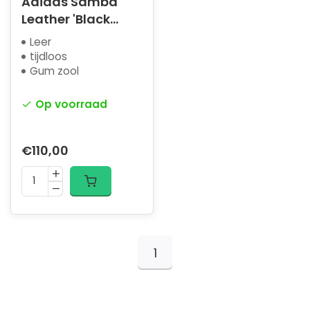
Adidas Samba
Leather 'Black
White'
Leer
tijdloos
Gum zool
Op voorraad
€110,00
1