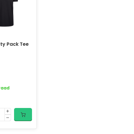
ity Pack Tee
raad