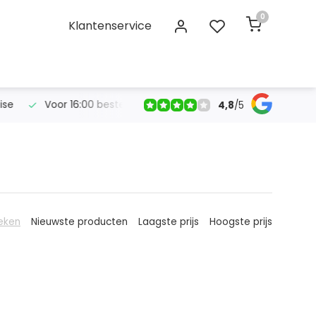
0
Klantenservice
se
Voor 16:00 bestelt, morgen in huis!
Gratis verzendin
4,8
/
5
eken
Nieuwste producten
Laagste prijs
Hoogste prijs