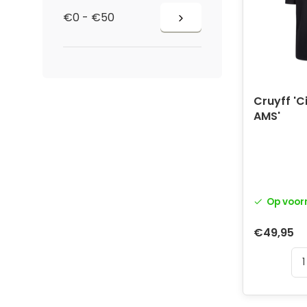
€0 - €50
Cruyff 'C
AMS'
Op voor
€49,95