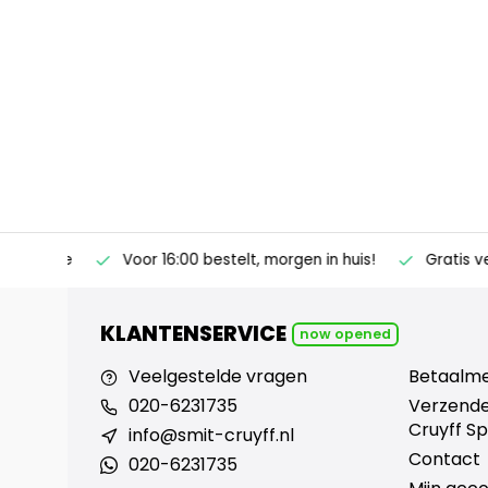
ertise
Voor 16:00 bestelt, morgen in huis!
Gratis verz
KLANTENSERVICE
now opened
Veelgestelde vragen
Betaalm
020-6231735
Verzende
Cruyff Sp
info@smit-cruyff.nl
Contact
020-6231735