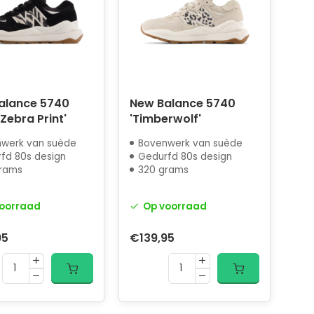
alance 5740
New Balance 5740
 Zebra Print'
'Timberwolf'
werk van suède
Bovenwerk van suède
fd 80s design
Gedurfd 80s design
rams
320 grams
oorraad
Op voorraad
95
€139,95