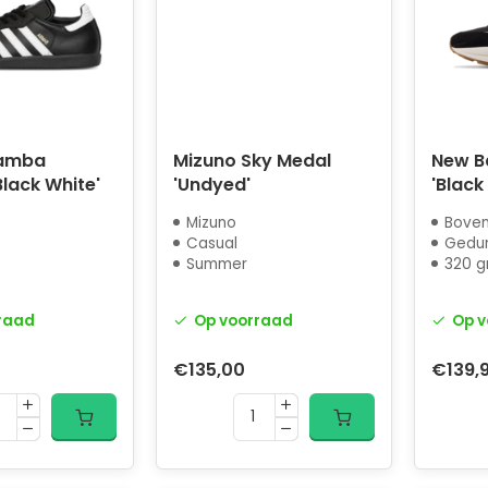
Samba
Mizuno Sky Medal
New B
Black White'
'Undyed'
'Black
Mizuno
Boven
Casual
Gedur
Summer
320 g
raad
Op voorraad
Op v
€135,00
€139,