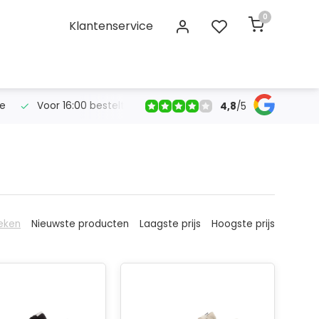
0
Klantenservice
se
Voor 16:00 bestelt, morgen in huis!
Gratis verzendin
4,8
/
5
eken
Nieuwste producten
Laagste prijs
Hoogste prijs