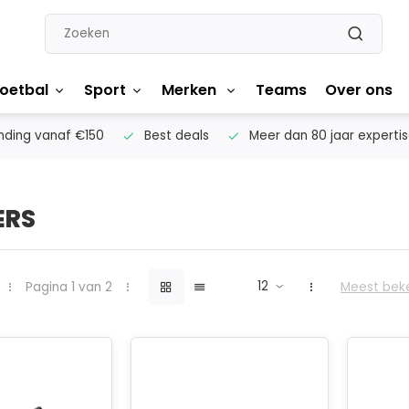
oetbal
Sport
Merken
Teams
Over ons
nding vanaf €150
Best deals
Meer dan 80 jaar experti
ERS
Pagina 1 van 2
Meest bek