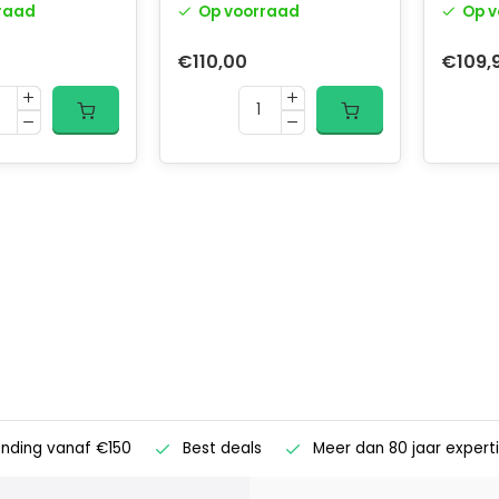
raad
Op voorraad
Op v
€110,00
€109,
ending vanaf €150
Best deals
Meer dan 80 jaar expert