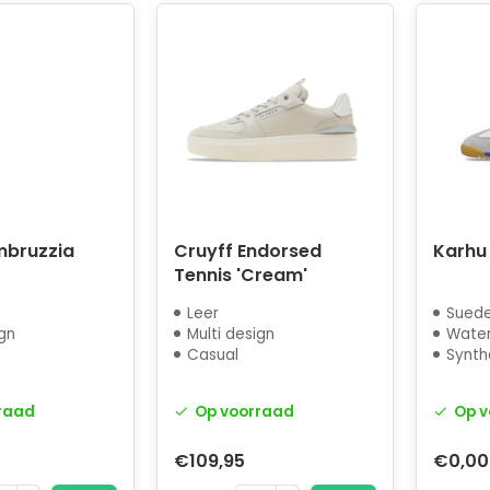
mbruzzia
Cruyff Endorsed
Karhu
Tennis 'Cream'
Leer
Suede
ign
Multi design
Water
Casual
Synth
raad
Op voorraad
Op v
€109,95
€0,00