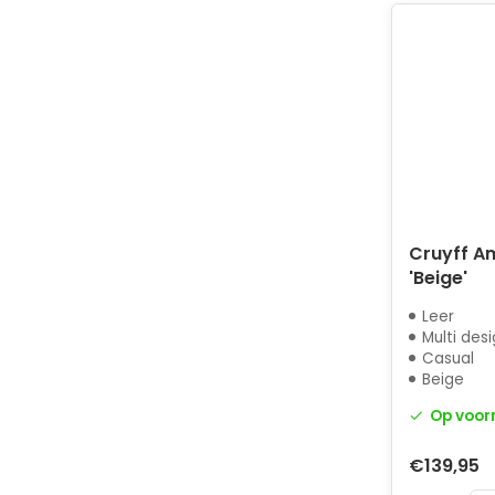
Cruyff A
'Beige'
Leer
Multi des
Casual
Beige
Op voor
€139,95