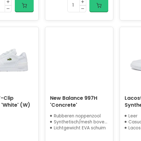
-Clip
New Balance 997H
Lacost
 'White' (W)
'Concrete'
Synthe
Rubberen noppenzool
Leer
Synthetisch/mesh bovenwerk
Casua
Lichtgewicht EVA schuim
Lacos