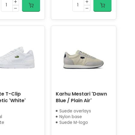
e T-Clip
Karhu Mestari 'Dawn
tic 'White'
Blue / Plain Air'
Suede overlays
l
Nylon base
te
Suede M-logo