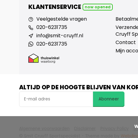
KLANTENSERVICE
now opened
Veelgestelde vragen
Betaalm
020-6231735
Verzende
Cruyff Sp
info@smit-cruyff.nl
Contact
020-6231735
Mijn acc
ALTIJD OP DE HOOGTE BLIJVEN VAN KO
Abonneer
            Wij slaan cookies op om onze website te verbeteren. Is dat akkoord?

Algemene voorwaarden
Disclaimer
Privacy Policy
S
© Smit Cruyff Sportspecialist
- Theme made by
Webdin