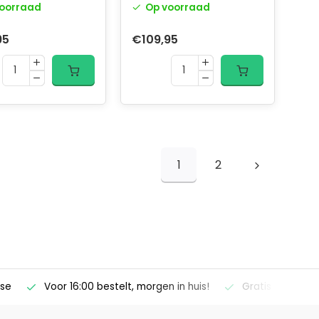
oorraad
Op voorraad
95
€109,95
1
2
ise
Voor 16:00 bestelt, morgen in huis!
Gratis verzendi