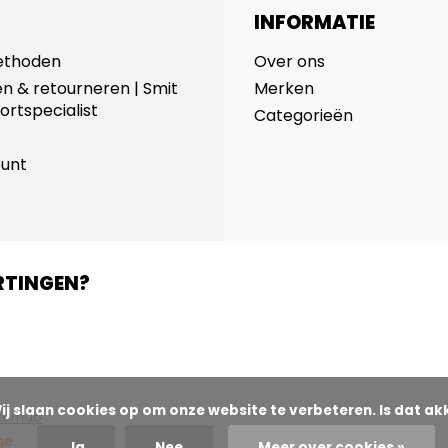
INFORMATIE
ethoden
Over ons
n & retourneren | Smit
Merken
ortspecialist
Categorieën
ount
RTINGEN?
itemap
ge
Ja
Nee
Meer over cookies »