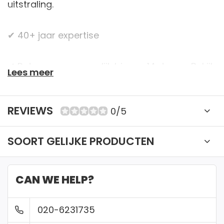
uitstraling.
✔ 40+ jaar expertise
✔ Retourneren mogelijk binnen 14 dagen. Bekijk
Lees meer
onze voorwaarden
REVIEWS
0/5
✔ Betaal veilig met iDeal, Creditcard of
Bankcontact
SOORT GELIJKE PRODUCTEN
✔ Gratis verzending vanaf €150
CAN WE HELP?
✔ Gemakkelijk passen in onze winkel
020-6231735