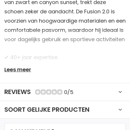
van zwart en canyon sunset, trekt deze
schoen zeker de aandacht. De Fusion 2.0 is
voorzien van hoogwaardige materialen en een
comfortabele pasvorm, waardoor hij ideaal is
voor dagelijks gebruik en sportieve activiteiten
✔ 40+ jaar expertise
Lees meer
✔ Retourneren mogelijk binnen 14 dagen. Bekijk
onze voorwaarden
REVIEWS
0/5
✔ Betaal veilig met iDeal, Creditcard of
SOORT GELIJKE PRODUCTEN
Bankcontact
✔ Gratis verzending vanaf €150