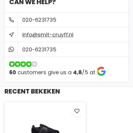
CAN WE HELP?
✔ Gemakkelijk passen in een van onze winkel
020-6231735
info@smit-cruyff.nl
020-6231735
60
customers give us a
4,8
/
5
at
RECENT BEKEKEN