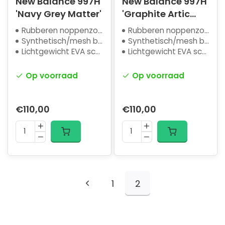
New Balance 997H
New Balance 997H
'Navy Grey Matter'
'Graphite Artic
Grey'
Rubberen noppenzool
Rubberen noppenzool
Synthetisch/mesh bovenwerk
Synthetisch/mesh bovenwerk
Lichtgewicht EVA schuim
Lichtgewicht EVA schuim
Op voorraad
Op voorraad
€110,00
€110,00
1
2