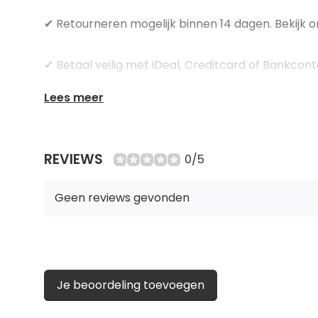
✔ Retourneren mogelijk binnen 14 dagen. Bekijk
✔ Betaal veilig met iDeal, Creditcard of Bankcon
Lees meer
✔ Gratis verzending vanaf €150
✔ Gemakkelijk passen in onze winkel
REVIEWS
0/5
Geen reviews gevonden
Je beoordeling toevoegen