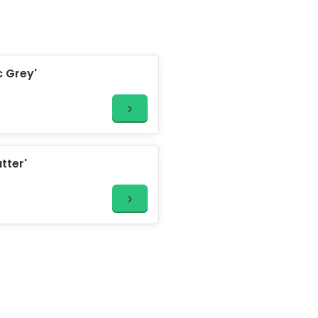
c Grey'
tter'