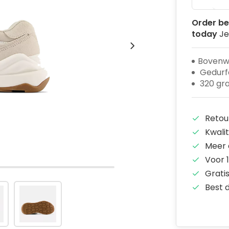
Order be
today
Je
Bovenw
Gedurfd
320 gr
Retou
Kwali
Meer 
Voor 1
Grati
Best 