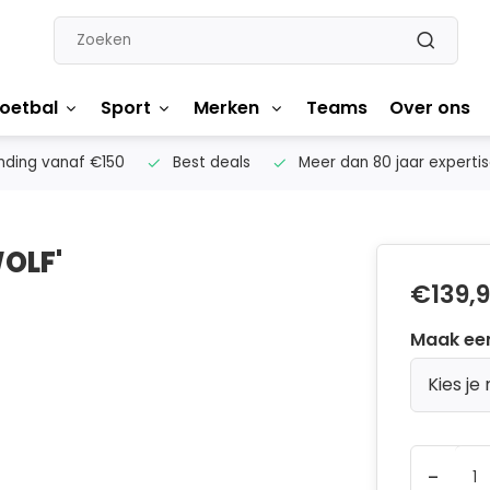
oetbal
Sport
Merken
Teams
Over ons
nding vanaf €150
Best deals
Meer dan 80 jaar experti
OLF'
€139,
Maak ee
Kies je
-