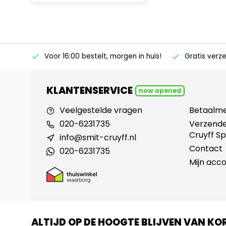
ertise
Voor 16:00 bestelt, morgen in huis!
Gratis verz
KLANTENSERVICE
now opened
Veelgestelde vragen
Betaalm
020-6231735
Verzende
Cruyff Sp
info@smit-cruyff.nl
Contact
020-6231735
Mijn acc
ALTIJD OP DE HOOGTE BLIJVEN VAN KO