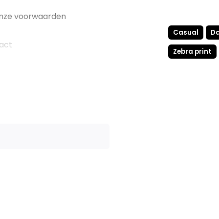
 onze voorwaarden
Casual
D
tact
Zebra print