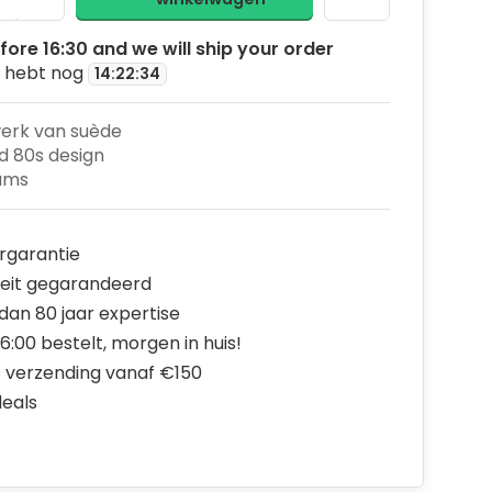
fore 16:30 and we will ship your order
 hebt nog
14
:
22
:
33
erk van suède
 80s design
ams
rgarantie
teit gegarandeerd
dan 80 jaar expertise
6:00 bestelt, morgen in huis!
s verzending vanaf €150
deals