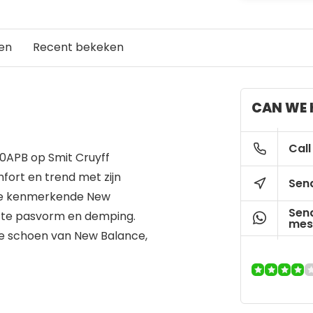
en
Recent bekeken
CAN WE 
Call
0APB op Smit Cruyff
fort en trend met zijn
Send
 de kenmerkende New
Sen
cte pasvorm en demping.
mes
e schoen van New Balance,