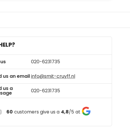
HELP?
 us
020-6231735
 us an email
info@smit-cruyff.nl
d us a
020-6231735
sage
60
customers give us a
4,8
/
5
at