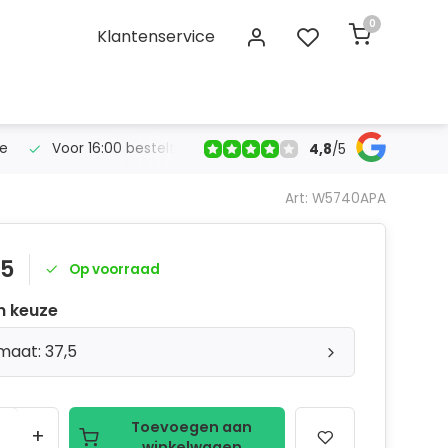
0
Klantenservice
se
Voor 16:00 bestelt, morgen in huis!
Gratis verzendin
4,8
/
5
Art: W5740APA
95
Op voorraad
n keuze
 maat: 37,5
Toevoegen aan
+
winkelwagen