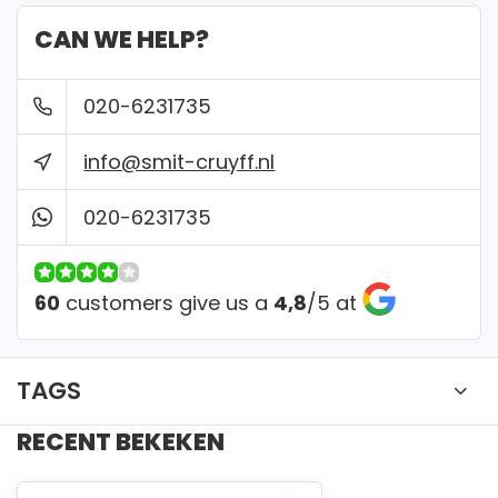
Bankcontact
CAN WE HELP?
✔ Gratis verzending vanaf €150
020-6231735
info@smit-cruyff.nl
✔ Gemakkelijk passen in een van onze winkel
020-6231735
60
customers give us a
4,8
/
5
at
TAGS
RECENT BEKEKEN