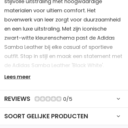
stijlvolle uitstraling met hoogwaardige
materialen voor ultiem comfort. Het
bovenwerk van leer zorgt voor duurzaamheid
en een luxe uitstraling. Met zijn iconische
zwart-witte kleurenschema past de Adidas
Samba Leather bij elke casual of sportieve
outfit. Stap in stijl en maak een statement met
de Adidas Samba Leather 'Black White'.
Lees meer
✔ 40+ jaar expertise
REVIEWS
0/5
✔ Retourneren mogelijk binnen 14 dagen. Bekijk
onze voorwaarden
SOORT GELIJKE PRODUCTEN
✔ Betaal veilig met iDeal, Creditcard of