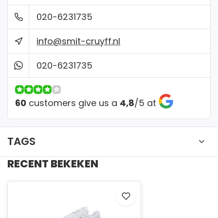
Bankcontact
020-6231735
info@smit-cruyff.nl
✔ Gratis verzending vanaf €150
020-6231735
✔ Gemakkelijk passen onze winkel
60
customers give us a
4,8
/
5
at
TAGS
RECENT BEKEKEN