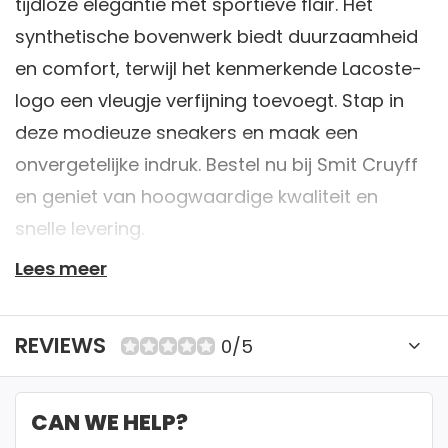
tijdloze elegantie met sportieve flair. Het
synthetische bovenwerk biedt duurzaamheid
en comfort, terwijl het kenmerkende Lacoste-
logo een vleugje verfijning toevoegt. Stap in
deze modieuze sneakers en maak een
onvergetelijke indruk. Bestel nu bij Smit Cruyff
en geniet van hoogwaardige kwaliteit en
snelle levering.
Lees meer
✔ 40+ jaar expertise
REVIEWS
0/5
✔ Retourneren mogelijk binnen 14 dagen. Bekijk
onze voorwaarden
CAN WE HELP?
✔ Betaal veilig met iDeal, Creditcard of