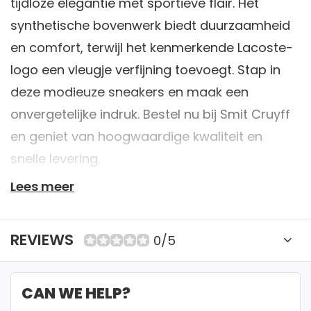
tijdloze elegantie met sportieve flair. Het
synthetische bovenwerk biedt duurzaamheid
en comfort, terwijl het kenmerkende Lacoste-
logo een vleugje verfijning toevoegt. Stap in
deze modieuze sneakers en maak een
onvergetelijke indruk. Bestel nu bij Smit Cruyff
en geniet van hoogwaardige kwaliteit en
snelle levering.
Lees meer
✔ 40+ jaar expertise
REVIEWS
0/5
✔ Retourneren mogelijk binnen 14 dagen. Bekijk
onze voorwaarden
CAN WE HELP?
✔ Betaal veilig met iDeal, Creditcard of