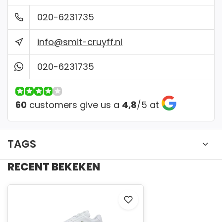
Bankcontact
020-6231735
info@smit-cruyff.nl
✔ Gratis verzending vanaf €150
020-6231735
✔ Gemakkelijk passen onze winkel
60
customers give us a
4,8
/
5
at
TAGS
RECENT BEKEKEN