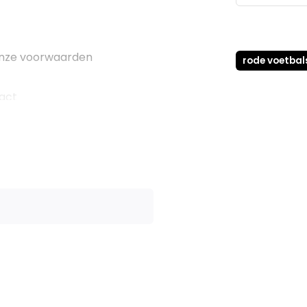
 onze voorwaarden
rode voetba
tact