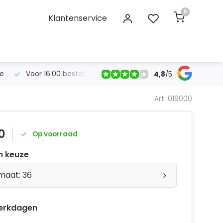
0
Klantenservice
se
Voor 16:00 bestelt, morgen in huis!
Gratis verzendin
4,8
/
5
Art: 019000
0
Op voorraad
n keuze
 maat: 36
erkdagen