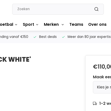
oetbal
Sport
Merken
Teams
Over ons
nding vanaf €150
Best deals
Meer dan 80 jaar experti
CK WHITE'
€110,0
Maak ee
Kies je
1-2 w