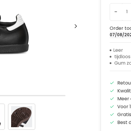
-
Order tod
07/08/20
Leer
tijdloos
Gum zo
Retou
Kwali
Meer 
Voor 1
Grati
Best 