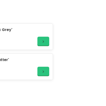
c Grey'
tter'