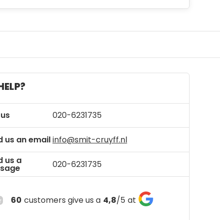
HELP?
 us
020-6231735
 us an email
info@smit-cruyff.nl
d us a
020-6231735
sage
60
customers give us a
4,8
/
5
at