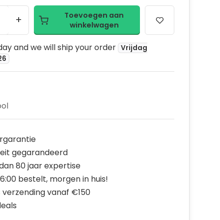
Toevoegen aan
+
winkelwagen
ay and we will ship your order
Vrijdag
26
ol
rgarantie
teit gegarandeerd
dan 80 jaar expertise
6:00 bestelt, morgen in huis!
s verzending vanaf €150
deals