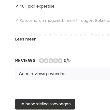
✔ 40+ jaar expertise
✔ Retourneren mogelijk binnen 14 dagen. Bekijk
✔ Betaal veilig met iDeal, Creditcard of Bankcon
Lees meer
✔ Gratis verzending vanaf €150
REVIEWS
0/5
✔ Gemakkelijk passen in een van onze winkel
Geen reviews gevonden
Je beoordeling toevoegen