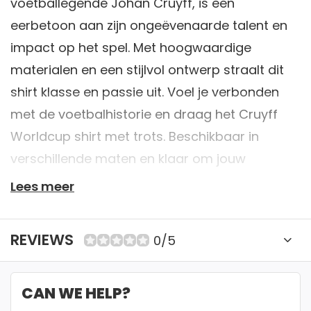
voetballegende Johan Cruyff, is een
eerbetoon aan zijn ongeëvenaarde talent en
impact op het spel. Met hoogwaardige
materialen en een stijlvol ontwerp straalt dit
shirt klasse en passie uit. Voel je verbonden
met de voetbalhistorie en draag het Cruyff
Worldcup shirt met trots. Beschikbaar in
verschillende maten en klaar om jouw
sportieve stijl naar een hoger niveau te tillen.
Lees meer
Bestel nu en ervaar de erfenis van Cruyff op
het veld.
REVIEWS
0/5
✔ 40+ jaar expertise
CAN WE HELP?