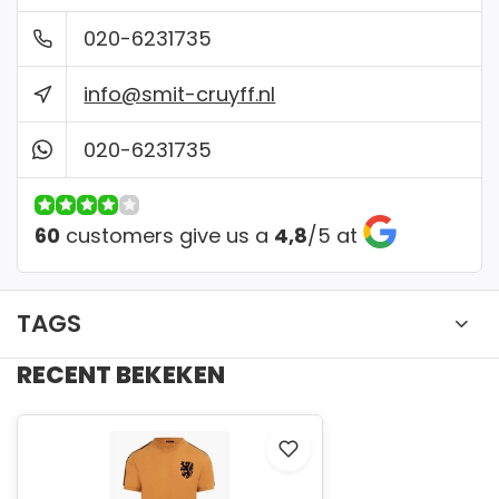
✔ Retourneren mogelijk binnen 14 dagen. Bekijk
onze voorwaarden
020-6231735
info@smit-cruyff.nl
✔ Betaal veilig met iDeal, Creditcard of
Bankcontact
020-6231735
✔ Gratis verzending vanaf €150
60
customers give us a
4,8
/
5
at
✔ Gemakkelijk passen in onze winkel
TAGS
RECENT BEKEKEN