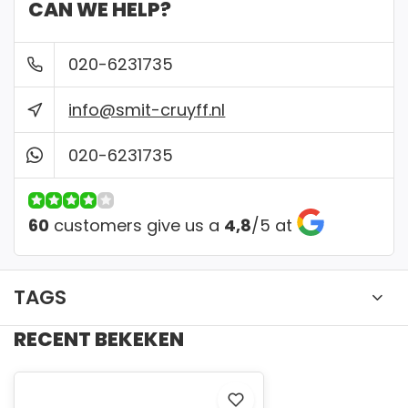
✔ Betaal veilig met iDeal, Creditcard of
CAN WE HELP?
Bankcontact
020-6231735
✔ Gratis verzending vanaf €150
info@smit-cruyff.nl
✔ Gemakkelijk passen in onze winkel
020-6231735
60
customers give us a
4,8
/
5
at
TAGS
RECENT BEKEKEN