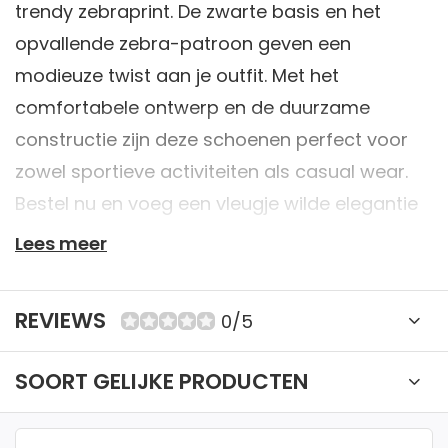
trendy zebraprint. De zwarte basis en het
opvallende zebra-patroon geven een
modieuze twist aan je outfit. Met het
comfortabele ontwerp en de duurzame
constructie zijn deze schoenen perfect voor
zowel sportieve activiteiten als casual wear.
Bestel nu en voeg een vleugje wilde elegantie
toe aan je sneakercollectie.
Lees meer
✔ 40+ jaar expertise
REVIEWS
0/5
✔ Retourneren mogelijk binnen 14 dagen. Bekijk
SOORT GELIJKE PRODUCTEN
onze voorwaarden