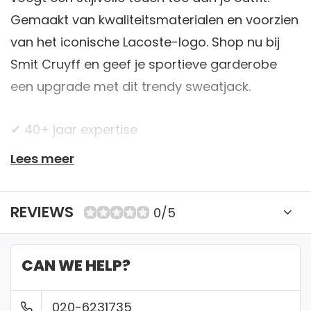
Gemaakt van kwaliteitsmaterialen en voorzien
van het iconische Lacoste-logo. Shop nu bij
Smit Cruyff en geef je sportieve garderobe
een upgrade met dit trendy sweatjack.
✔ 40+ jaar expertise
Lees meer
✔ Retourneren mogelijk binnen 14 dagen. Bekijk
onze voorwaarden
REVIEWS
0/5
✔ Betaal veilig met iDeal, Creditcard of
Bankcontact
CAN WE HELP?
✔ Gratis verzending vanaf €150
020-6231735