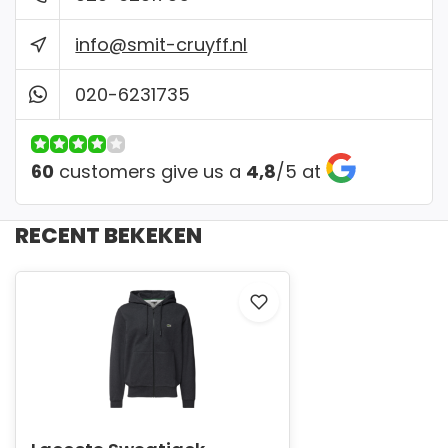
info@smit-cruyff.nl
✔ Gemakkelijk passen in onze winkel
020-6231735
60
customers give us a
4,8
/
5
at
RECENT BEKEKEN